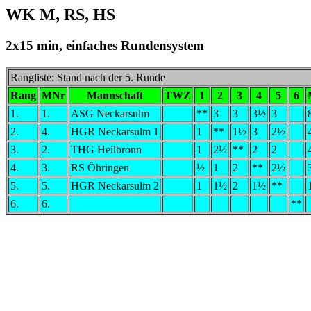
WK M, RS, HS
2x15 min, einfaches Rundensystem
Rangliste: Stand nach der 5. Runde
Rang
MNr
Mannschaft
TWZ
1
2
3
4
5
6
1.
1.
ASG Neckarsulm
**
3
3
3½
3
2.
4.
HGR Neckarsulm 1
1
**
1½
3
2½
3.
2.
THG Heilbronn
1
2½
**
2
2
4.
3.
RS Öhringen
½
1
2
**
2½
5.
5.
HGR Neckarsulm 2
1
1½
2
1½
**
6.
6.
**