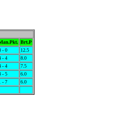
Man.Pkt.
Brt.P
8 - 0
12.5
4 - 4
8.0
4 - 4
7.5
3 - 5
6.0
1 - 7
6.0