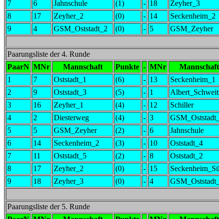
7
6
Jahnschule
(1)
-
18
Zeyher_3
8
17
Zeyher_2
(0)
-
14
Seckenheim_2
9
4
GSM_Oststadt_2
(0)
-
5
GSM_Zeyher
Paarungsliste der 4. Runde
PaarN
MNr
Mannschaft
Punkte
-
MNr
Mannschaft
1
7
Oststadt_1
(6)
-
13
Seckenheim_1
2
9
Oststadt_3
(5)
-
1
Albert_Schweit
3
16
Zeyher_1
(4)
-
12
Schiller
4
2
Diesterweg
(4)
-
3
GSM_Oststadt
5
5
GSM_Zeyher
(2)
-
6
Jahnschule
6
14
Seckenheim_2
(3)
-
10
Oststadt_4
7
11
Oststadt_5
(2)
-
8
Oststadt_2
8
17
Zeyher_2
(0)
-
15
Seckenheim_S
9
18
Zeyher_3
(0)
-
4
GSM_Oststadt
Paarungsliste der 5. Runde