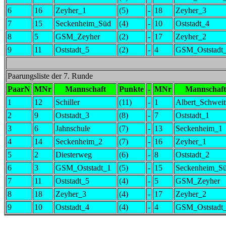
6
16
Zeyher_1
(5)
-
18
Zeyher_3
7
15
Seckenheim_Süd
(4)
-
10
Oststadt_4
8
5
GSM_Zeyher
(2)
-
17
Zeyher_2
9
11
Oststadt_5
(2)
-
4
GSM_Oststadt
Paarungsliste der 7. Runde
PaarN
MNr
Mannschaft
Punkte
-
MNr
Mannschaft
1
12
Schiller
(11)
-
1
Albert_Schweit
2
9
Oststadt_3
(8)
-
7
Oststadt_1
3
6
Jahnschule
(7)
-
13
Seckenheim_1
4
14
Seckenheim_2
(7)
-
16
Zeyher_1
5
2
Diesterweg
(6)
-
8
Oststadt_2
6
3
GSM_Oststadt_1
(5)
-
15
Seckenheim_S
7
11
Oststadt_5
(4)
-
5
GSM_Zeyher
8
18
Zeyher_3
(4)
-
17
Zeyher_2
9
10
Oststadt_4
(4)
-
4
GSM_Oststadt