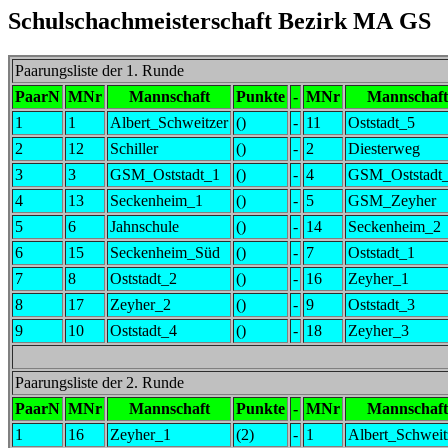
Schulschachmeisterschaft Bezirk MA GS
Paarungsliste der 1. Runde
PaarN
MNr
Mannschaft
Punkte
-
MNr
Mannschaft
1
1
Albert_Schweitzer
()
-
11
Oststadt_5
2
12
Schiller
()
-
2
Diesterweg
3
3
GSM_Oststadt_1
()
-
4
GSM_Oststadt
4
13
Seckenheim_1
()
-
5
GSM_Zeyher
5
6
Jahnschule
()
-
14
Seckenheim_2
6
15
Seckenheim_Süd
()
-
7
Oststadt_1
7
8
Oststadt_2
()
-
16
Zeyher_1
8
17
Zeyher_2
()
-
9
Oststadt_3
9
10
Oststadt_4
()
-
18
Zeyher_3
Paarungsliste der 2. Runde
PaarN
MNr
Mannschaft
Punkte
-
MNr
Mannschaft
1
16
Zeyher_1
(2)
-
1
Albert_Schweit