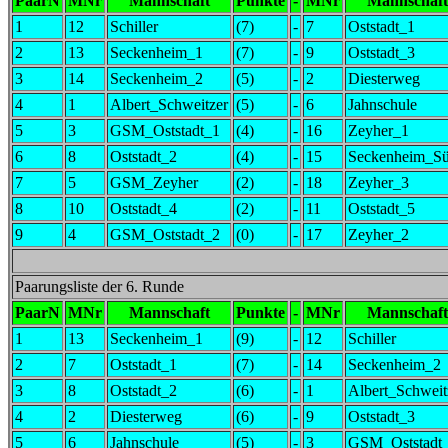
PaarN
MNr
Mannschaft
Punkte
-
MNr
Mannschaft
1
12
Schiller
(7)
-
7
Oststadt_1
2
13
Seckenheim_1
(7)
-
9
Oststadt_3
3
14
Seckenheim_2
(5)
-
2
Diesterweg
4
1
Albert_Schweitzer
(5)
-
6
Jahnschule
5
3
GSM_Oststadt_1
(4)
-
16
Zeyher_1
6
8
Oststadt_2
(4)
-
15
Seckenheim_S
7
5
GSM_Zeyher
(2)
-
18
Zeyher_3
8
10
Oststadt_4
(2)
-
11
Oststadt_5
9
4
GSM_Oststadt_2
(0)
-
17
Zeyher_2
Paarungsliste der 6. Runde
PaarN
MNr
Mannschaft
Punkte
-
MNr
Mannschaft
1
13
Seckenheim_1
(9)
-
12
Schiller
2
7
Oststadt_1
(7)
-
14
Seckenheim_2
3
8
Oststadt_2
(6)
-
1
Albert_Schweit
4
2
Diesterweg
(6)
-
9
Oststadt_3
5
6
Jahnschule
(5)
-
3
GSM_Oststadt