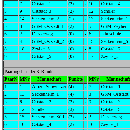
2
7
Oststadt_1
(2)
-
10
Oststadt_4
3
9
Oststadt_3
(2)
-
12
Schiller
4
14
Seckenheim_2
(1)
-
13
Seckenheim_1
5
3
GSM_Oststadt_1
(2)
-
5
GSM_Zeyher
6
2
Diesterweg
(0)
-
6
Jahnschule
7
4
GSM_Oststadt_2
(0)
-
15
Seckenheim_S
8
18
Zeyher_3
(0)
-
8
Oststadt_2
9
11
Oststadt_5
(0)
-
17
Zeyher_2
Paarungsliste der 3. Runde
PaarN
MNr
Mannschaft
Punkte
-
MNr
Mannschaft
1
1
Albert_Schweitzer
(4)
-
7
Oststadt_1
2
13
Seckenheim_1
(4)
-
3
GSM_Oststadt
3
8
Oststadt_2
(2)
-
9
Oststadt_3
4
12
Schiller
(3)
-
11
Oststadt_5
5
15
Seckenheim_Süd
(2)
-
2
Diesterweg
6
10
Oststadt_4
(2)
-
16
Zeyher_1