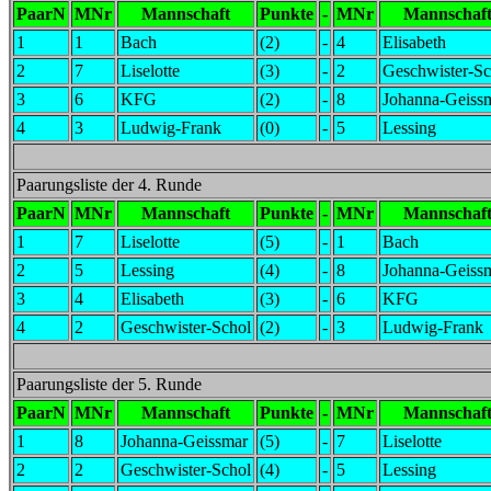
PaarN
MNr
Mannschaft
Punkte
-
MNr
Mannschaf
1
1
Bach
(2)
-
4
Elisabeth
2
7
Liselotte
(3)
-
2
Geschwister-Sc
3
6
KFG
(2)
-
8
Johanna-Geiss
4
3
Ludwig-Frank
(0)
-
5
Lessing
Paarungsliste der 4. Runde
PaarN
MNr
Mannschaft
Punkte
-
MNr
Mannschaf
1
7
Liselotte
(5)
-
1
Bach
2
5
Lessing
(4)
-
8
Johanna-Geiss
3
4
Elisabeth
(3)
-
6
KFG
4
2
Geschwister-Schol
(2)
-
3
Ludwig-Frank
Paarungsliste der 5. Runde
PaarN
MNr
Mannschaft
Punkte
-
MNr
Mannschaf
1
8
Johanna-Geissmar
(5)
-
7
Liselotte
2
2
Geschwister-Schol
(4)
-
5
Lessing