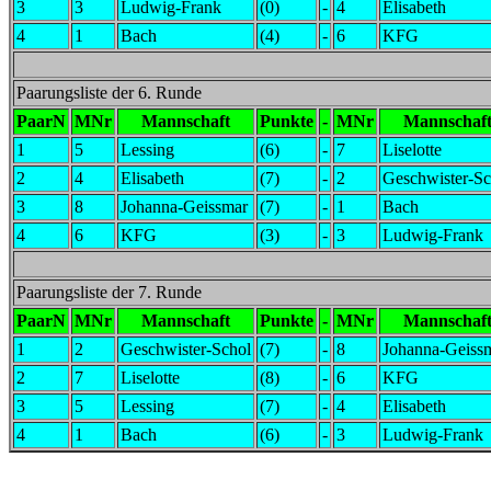
3
3
Ludwig-Frank
(0)
-
4
Elisabeth
4
1
Bach
(4)
-
6
KFG
Paarungsliste der 6. Runde
PaarN
MNr
Mannschaft
Punkte
-
MNr
Mannschaf
1
5
Lessing
(6)
-
7
Liselotte
2
4
Elisabeth
(7)
-
2
Geschwister-Sc
3
8
Johanna-Geissmar
(7)
-
1
Bach
4
6
KFG
(3)
-
3
Ludwig-Frank
Paarungsliste der 7. Runde
PaarN
MNr
Mannschaft
Punkte
-
MNr
Mannschaf
1
2
Geschwister-Schol
(7)
-
8
Johanna-Geiss
2
7
Liselotte
(8)
-
6
KFG
3
5
Lessing
(7)
-
4
Elisabeth
4
1
Bach
(6)
-
3
Ludwig-Frank