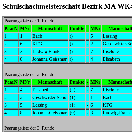
Schulschachmeisterschaft Bezirk MA WK
Paarungsliste der 1. Runde
PaarN
MNr
Mannschaft
Punkte
-
MNr
Mannschaf
1
1
Bach
()
-
5
Lessing
2
6
KFG
()
-
2
Geschwister-Sc
3
3
Ludwig-Frank
()
-
7
Liselotte
4
8
Johanna-Geissmar
()
-
4
Elisabeth
Paarungsliste der 2. Runde
PaarN
MNr
Mannschaft
Punkte
-
MNr
Mannschaf
1
4
Elisabeth
(2)
-
7
Liselotte
2
2
Geschwister-Schol
(1)
-
1
Bach
3
5
Lessing
(1)
-
6
KFG
4
8
Johanna-Geissmar
(0)
-
3
Ludwig-Frank
Paarungsliste der 3. Runde