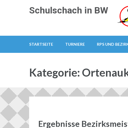
Zum
Schulschach in BW
Inhalt
springen
(Enter
drücken)
STARTSEITE
TURNIERE
RPS UND BEZIR
Kategorie:
Ortenauk
Ergebnisse Bezirksmeis