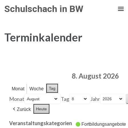
Zum
Schulschach in BW
Inhalt
springen
(Enter
Terminkalender
drücken)
8. August 2026
Tag
Monat
Woche
Monat
Tag
Jahr
Heute
Zurück
Veranstaltungskategorien
Fortbildungsangebote