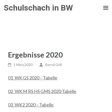
Zum
Schulschach in BW
Inhalt
springen
(Enter
drücken)
Ergebnisse 2020
1 März,2020
Bernd Grill
01_WK GS 2020 – Tabelle
02_WK M RS HS GMS 2020-Tabelle
03_WK2 2020 – Tabelle